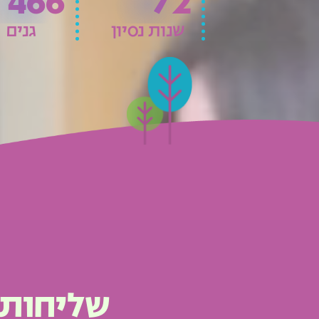
466
72
שנות נסיון
גנים
שליחות