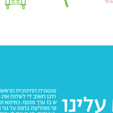
ם של
ינוכית הראשונה של
כשאני ואש
לי לשלוח את הילדים
הסכמנו ע
עלינו
וסף. כאימא וכאשת
לבחירה הנ
בחום על גני חב"ד.
לילדים. לא ה