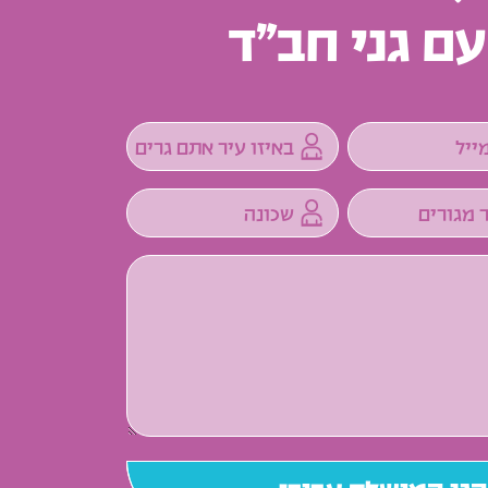
עם גני חב”ד