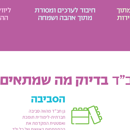
מתוך
חיבור לערכים ומסורת
ליוו
רות
מתוך אהבה ושמחה
ההת
ב”ד
בדיוק מה שמתאים 
הסביבה
גן חב"ד מהווה סביבה
חברתית-לימודית תומכת
ואסטטית המקדמת את
ההתפתחות האישית של כל ילד.