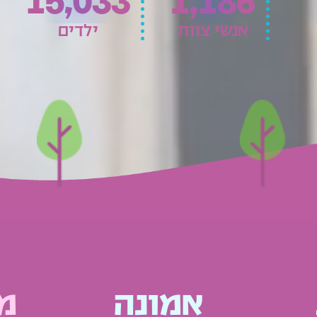
15,033
1,186
אנשי צוות
ילדים
אמונה
מ