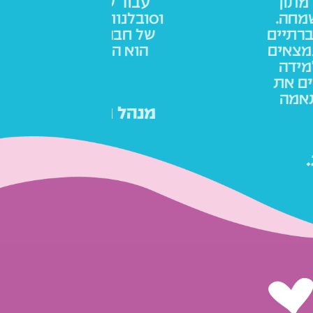
היא גן חב"ד. יש בגן הבנה
ואו
 ילד, טיפוח החוזקות, גישה
רגי
בכלל- חינוך ערכי. גן חב"ד
שהצו
ה הטובה ביותר בשבילנו.
מר איתמר לוין
קת אופטיקה בלפידות,
קיסריה