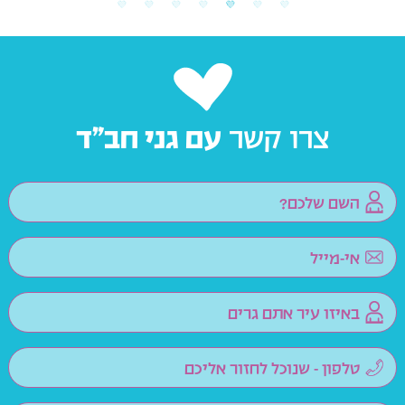
צרו קשר
עם גני חב”ד